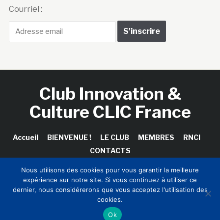
Courriel :
Club Innovation &
Culture CLIC France
Accueil
BIENVENUE !
LE CLUB
MEMBRES
RNCI
CONTACTS
Nous utilisons des cookies pour vous garantir la meilleure
expérience sur notre site. Si vous continuez à utiliser ce
dernier, nous considérerons que vous acceptez l'utilisation des
Copyright © 2026 Club Innovation & Culture CLIC France /
cookies.
Sinapses Conseils
Ok