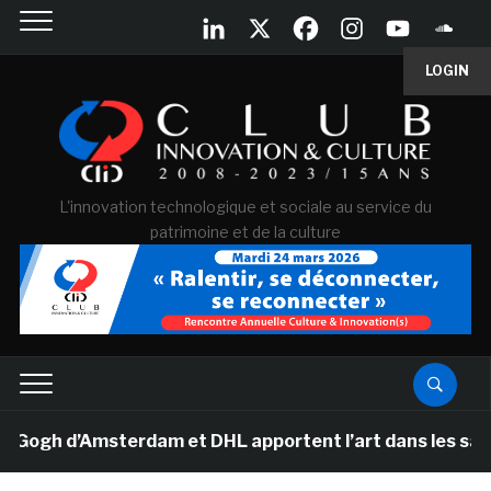
LOGIN
L'innovation technologique et sociale au service du
patrimoine et de la culture
gh d’Amsterdam et DHL apportent l’art dans les salles d