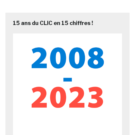
15 ans du CLIC en 15 chiffres !