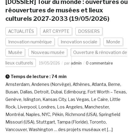
[DOSSIER] Tour du monde : ouvertures ou
réouvertures de musées et lieux
culturels 2027-2033 (19/05/2026)
ACTUALITÉS
ART CRYPTE
DOSSIERS
Innovation numérique
Innovation sociale
Monde
Musée
Nouveau musée
Ouverture & rénovation de
lieux culturels
19/05/2026
par
admin
0 commentaire
Temps de lecture :
74
min
Amsterdam, Andenes (Norvège), Athènes, Atlanta, Berne,
Busan, Dallas, Detroit, Dubai, Edimbourg, Fort Worth – Texas,
Genève, Islington, Kansas City, Las Vegas, Le Caire, Little
Rock, Liverpool, Londres, Los Angeles, Manchester,
Montréal, Naples, NYC, Pékin, Richmond (USA), Springfield
Missouri (USA), Stuttgart, Tampa (Floride), Toronto,
Vancouver, Washington … des projets muséaux et […]