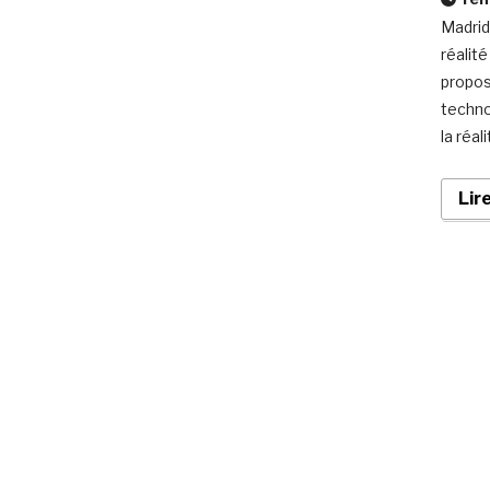
Madrid
réalité
propos
techno
la réa
Lir