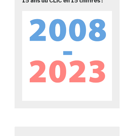
15 ans du CLIC en 15 chiffres !