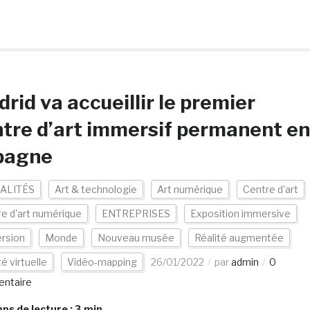
rid va accueillir le premier
tre d’art immersif permanent en
pagne
ALITÉS
Art & technologie
Art numérique
Centre d'art
e d'art numérique
ENTREPRISES
Exposition immersive
rsion
Monde
Nouveau musée
Réalité augmentée
té virtuelle
Vidéo-mapping
26/01/2022
par
admin
0
ntaire
s de lecture :
3
min