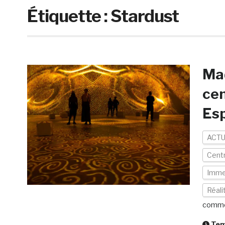
Étiquette :
Stardust
Mad
cen
Es
ACTU
Centr
Imme
Réali
comme
Temp