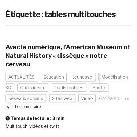
Étiquette :
tables multitouches
Avec le numérique, l’American Museum of
Natural History « dissèque » notre
cerveau
ACTUALITÉS
Education
Jeunesse
Modélisation
3D
Outils in-situ
Outils mobiles
Photo
Réseaux sociaux
Sites web
Vidéo
07/12/2010
par
pyl
1 commentaire
Temps de lecture :
3
min
Multitouch, vidéos et twitt