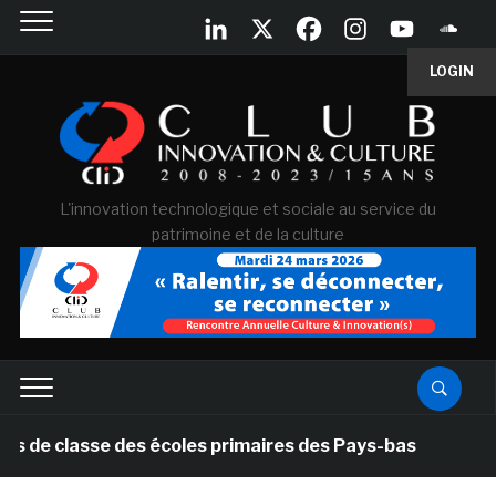
LOGIN
L'innovation technologique et sociale au service du
patrimoine et de la culture
de classe des écoles primaires des Pays-bas
il y a 1