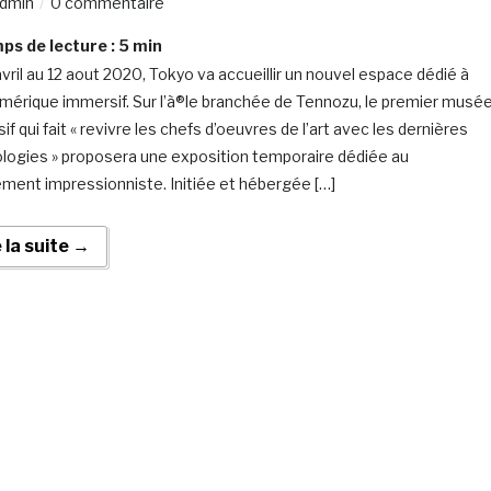
dmin
0 commentaire
s de lecture :
5
min
avril au 12 aout 2020, Tokyo va accueillir un nouvel espace dédié à
numérique immersif. Sur l’à®le branchée de Tennozu, le premier musé
f qui fait « revivre les chefs d’oeuvres de l’art avec les dernières
logies » proposera une exposition temporaire dédiée au
ent impressionniste. Initiée et hébergée […]
e la suite →