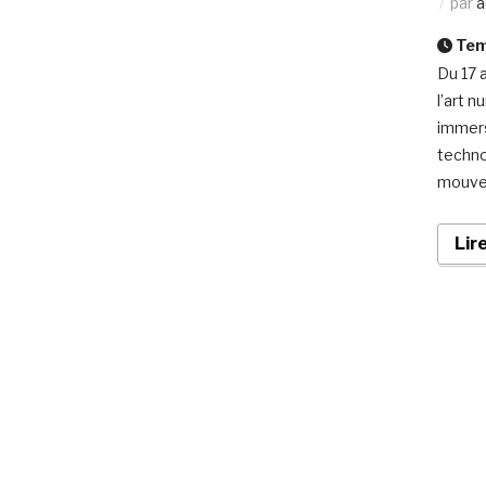
par
a
Temp
Du 17 
l’art 
immersi
techno
mouvem
Lir