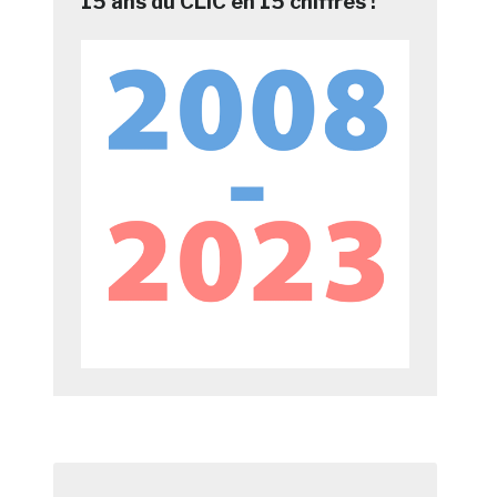
15 ans du CLIC en 15 chiffres !