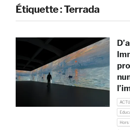
Étiquette :
Terrada
D’a
Im
pro
num
l’i
ACTU
Educa
Hors 