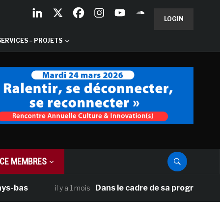
LOGIN
SERVICES – PROJETS
CE MEMBRES
as
Dans le cadre de sa programmation amé
il y a 1 mois