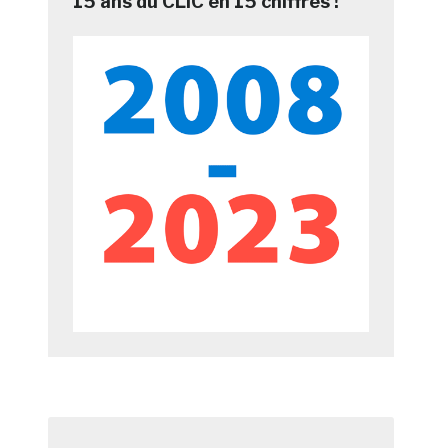
15 ans du CLIC en 15 chiffres !