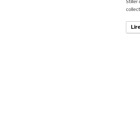
Stiller
collec
Lir