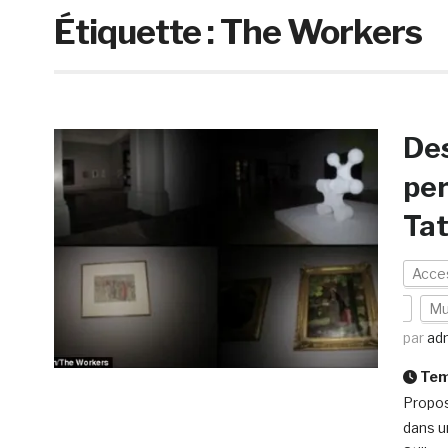
Étiquette :
The Workers
De
per
Tat
Acces
Mu
par
ad
Temp
Proposi
dans u