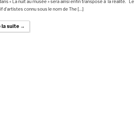
 dans « La nuit au musée » sera ainsi enfin transposé à la réalité. Le
tif d’artistes connu sous le nom de The […]
e la suite →