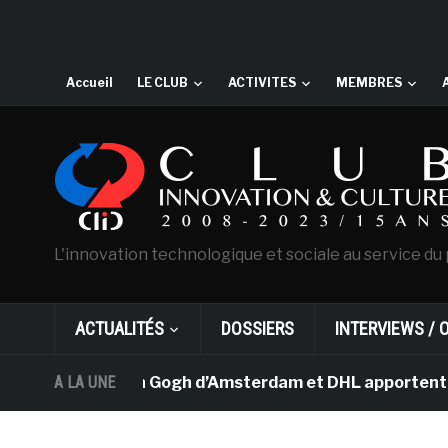
Accueil
LE CLUB
ACTIVITES
MEMBRES
L'innovation technologique et sociale au service du 
ACTUALITÉS
DOSSIERS
INTERVIEWS / 
e musée Van Gogh d’Amsterdam et DHL apportent l’art da
A LA UNE