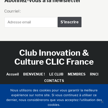
Abonnez-vous à la newsletter
Courriel :
Club Innovation &
Culture CLIC France
Accueil
BIENVENUE !
LE CLUB
MEMBRES
RNCI
CONTACTS
Nous utilisons des cookies pour vous garantir la meilleure
expérience sur notre site. Si vous continuez à utiliser ce
dernier, nous considérerons que vous acceptez l'utilisation des
Copyright © 2026 Club Innovation & Culture CLIC France /
cookies.
Sinapses Conseils