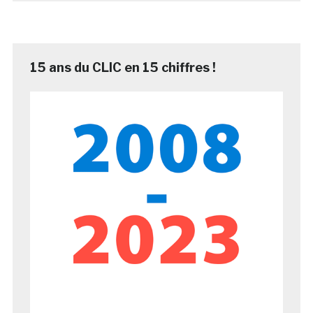
15 ans du CLIC en 15 chiffres !