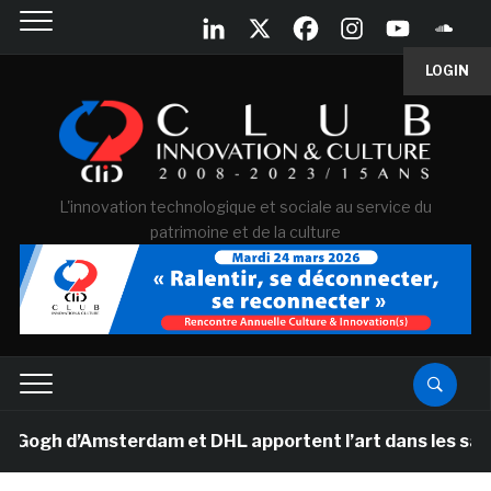
LOGIN
L'innovation technologique et sociale au service du
patrimoine et de la culture
h d’Amsterdam et DHL apportent l’art dans les salles d