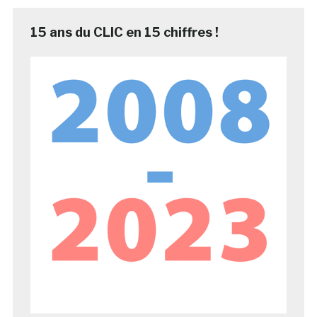
15 ans du CLIC en 15 chiffres !