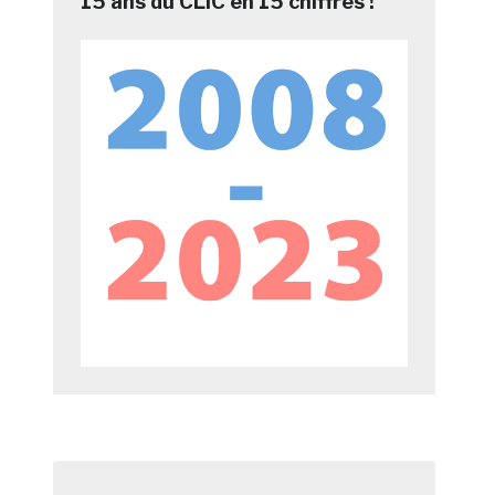
15 ans du CLIC en 15 chiffres !