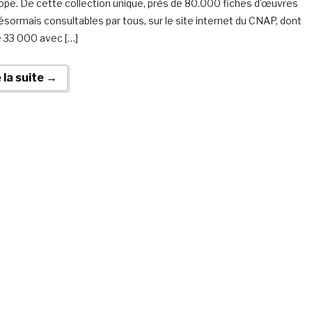
ope. De cette collection unique, près de 80.000 fiches d’œuvres
ésormais consultables par tous, sur le site internet du CNAP, dont
e 33 000 avec […]
e la suite →