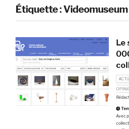
Étiquette :
Videomuseum
Le 
000
col
ACTU
OPINI
Rédact
Temp
Avec p
collec