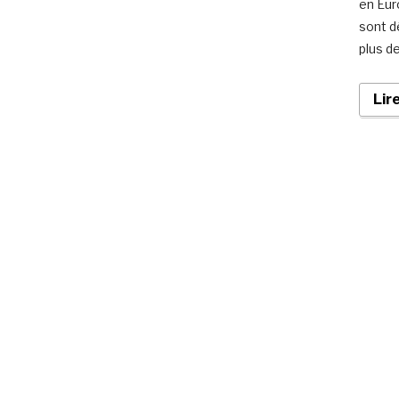
en Eur
sont d
plus d
Lir