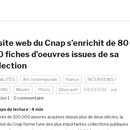
site web du Cnap s’enrichit de 80
 fiches d’oeuvres issues de sa
lection
ALITÉS
Art contemporain
France
INTERVIEWS /
ONS
Musée
Photo
Sites web
04/03/2016
par
ion 1
0 commentaire
s de lecture :
4
min
rès de 100.000 œuvres acquises depuis plus de deux siècles, la
tion du Cnap forme l’une des plus importantes collections publiques