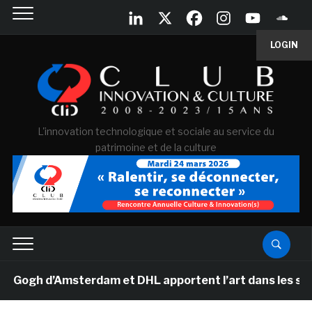
LOGIN
L'innovation technologique et sociale au service du
patrimoine et de la culture
gh d’Amsterdam et DHL apportent l’art dans les salles d