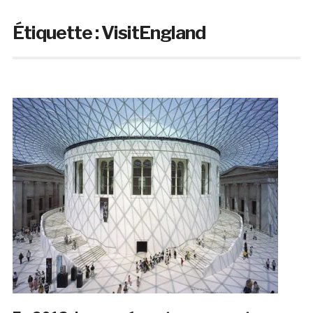
Étiquette :
VisitEngland