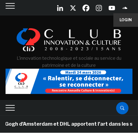
LOGIN
L'innovation technologique et sociale au service du
patrimoine et de la culture
gh d’Amsterdam et DHL apportent l’art dans les salles d