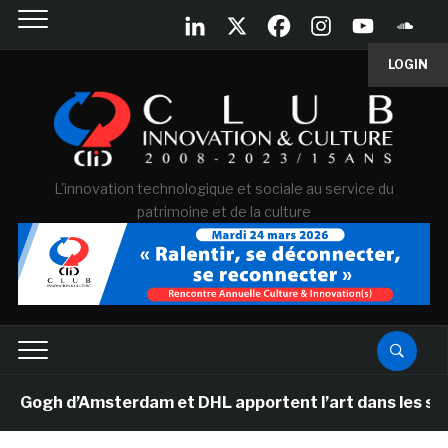
LOGIN
L'innovation technologique et sociale au service du
patrimoine et de la culture
gh d’Amsterdam et DHL apportent l’art dans les salles d