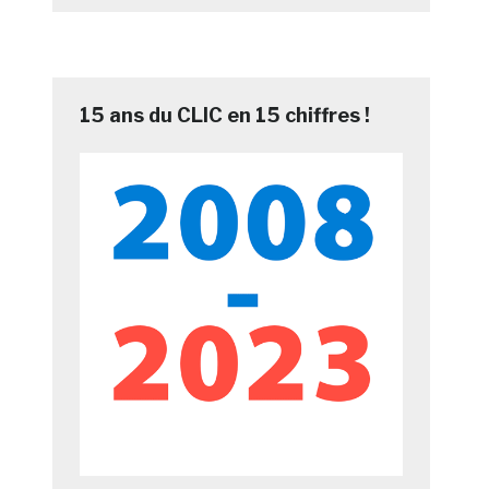
15 ans du CLIC en 15 chiffres !