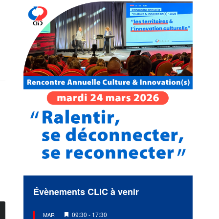
Évènements CLIC à venir
Mis
09:30
-
17:30
MAR