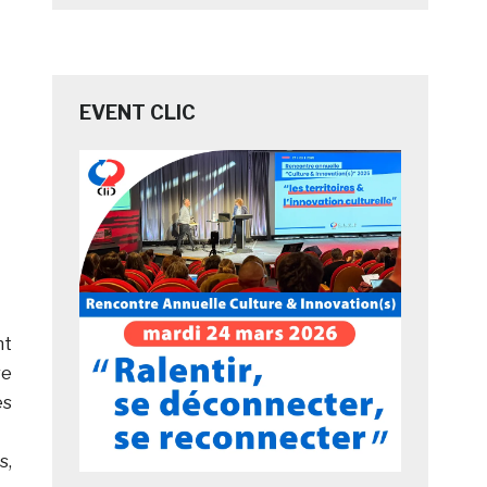
EVENT CLIC
nt
re
es
s,