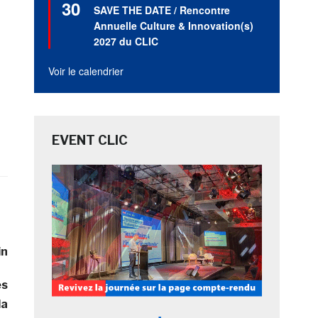
30
en
SAVE THE DATE / Rencontre
avant
Annuelle Culture & Innovation(s)
2027 du CLIC
Voir le calendrier
EVENT CLIC
in
es
la