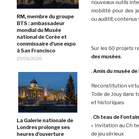
nouveaux outils inter
mobilité pour des j
RM, membre du groupe
ou auditif, contenus 
BTS : ambassadeur
mondial du Musée
national de Corée et
commissaire d’une expo
Sur les 60 projets 
à San Francisco
des musées
.
29/06/2026
.
Amis du musée de l
Reconstitution virtu
Toile de Jouy dans t
et historiques
.
Ch teau de Fontai
La Galerie nationale de
« Invitation au Ch t
Londres prolonge ses
de jeu sérieux
heures d’ouverture