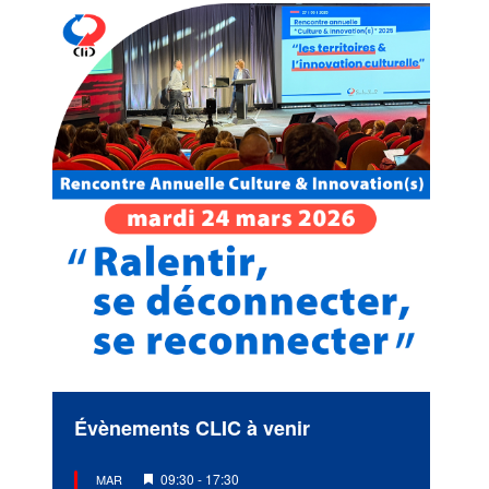
Évènements CLIC à venir
Mis
09:30
-
17:30
MAR