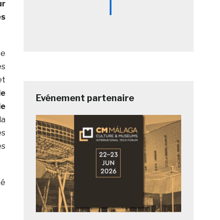
ur
es
ce
es
et
de
Evénement partenaire
de
la
es
es
té