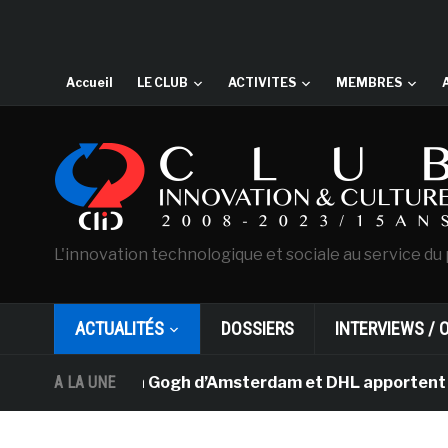
Accueil
LE CLUB
ACTIVITES
MEMBRES
L'innovation technologique et sociale au service du 
ACTUALITÉS
DOSSIERS
INTERVIEWS / 
musée Van Gogh d’Amsterdam et DHL apportent l’art dans
A LA UNE