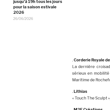
jusqu’à 19h tous les jours
pour la saison estivale
2026
26/06/2026
.
Corderie Royale de
La dernière croisad
sérieux en mobilité
Maritime de Rochefo
.
Lithias
« Touch The Sculpt 
.
M2F Créations