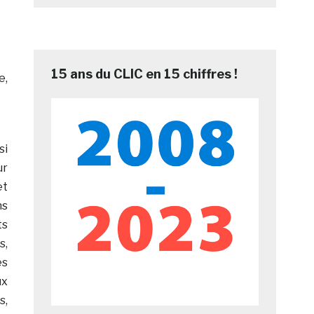
15 ans du CLIC en 15 chiffres !
e,
si
ur
et
ns
ts
s,
es
ux
s,