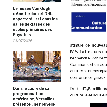
Le musée Van Gogh
d’Amsterdam et DHL
apportent l’art dans les
salles de classe des
écoles primaires des
Pays-bas
03/07/2026
stimule de
nouveau
l’à‰tat et des col
recherche
. Par cett
Communication sout
culturels numériqu
contenus originaux. 
Dans le cadre de sa
Doté
d’1,5 million
programmation
culturelle et soutie
américaine, Versailles
présente une nouvelle