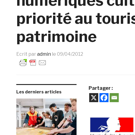
numériques cultu
priorité au tour
patrimoine
Ecrit par
admin
le
09/04/2012
Partager :
Les derniers articles