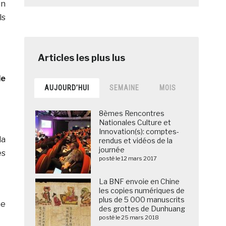
en
ls
de
AUJOURD’HUI
SEMAINE
MOIS
8èmes Rencontres
Nationales Culture et
Innovation(s): comptes-
la
rendus et vidéos de la
journée
es
posté le 12 mars 2017
La BNF envoie en Chine
les copies numériques de
plus de 5 000 manuscrits
me
des grottes de Dunhuang
posté le 25 mars 2018