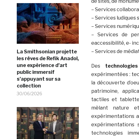
de sites, de monumen
– Services collabora
– Services ludiques 
– Services numérique
– Services de pers
eaccessibilité, e- inc
– Services de média
La Smithsonian projette
les rêves de Refik Anadol,
une expérience d’art
Des
technologie
public immersif
expérimentées : te
s’appuyant sur sa
la découverte d’oeuv
collection
patrimoine, applic
30/06/2026
tactiles et tablet
mèlant nature e
expérimentations a
expérimentations 
technologies imm