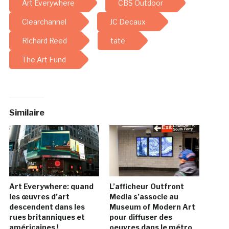
Art Everywhere
CBS Outdoor
Clearchannel
JC Decaux
Richard Reed
tate
The Art Fund
Similaire
Art Everywhere: quand
L’afficheur Outfront
les œuvres d’art
Media s’associe au
descendent dans les
Museum of Modern Art
rues britanniques et
pour diffuser des
américaines !
oeuvres dans le métro