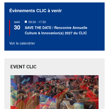
Évènements CLIC à venir
Mis
09:30
-
17:30
MAR
30
en
SAVE THE DATE / Rencontre Annuelle
avant
Culture & Innovation(s) 2027 du CLIC
Voir le calendrier
EVENT CLIC