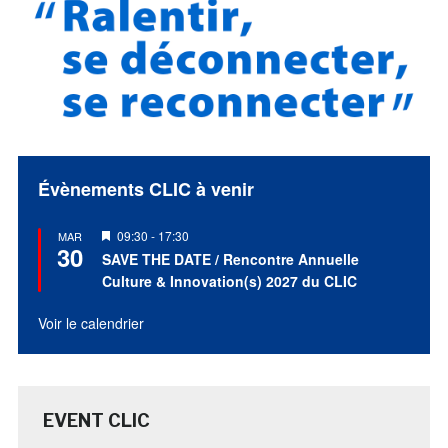
Évènements CLIC à venir
Mis
09:30
-
17:30
MAR
30
en
SAVE THE DATE / Rencontre Annuelle
avant
Culture & Innovation(s) 2027 du CLIC
Voir le calendrier
EVENT CLIC