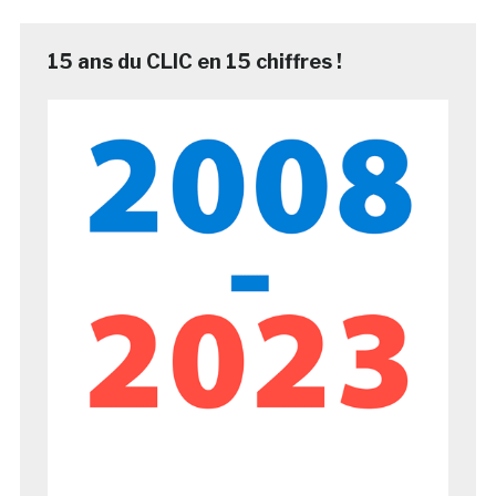
15 ans du CLIC en 15 chiffres !