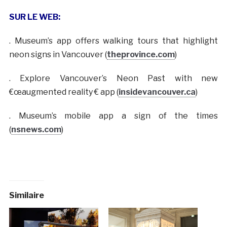
SUR LE WEB:
. Museum’s app offers walking tours that highlight
neon signs in Vancouver (
theprovince.com
)
. Explore Vancouver’s Neon Past with new
€œaugmented reality € app (
insidevancouver.ca
)
. Museum’s mobile app a sign of the times
(
nsnews.com
)
Similaire