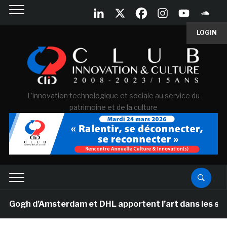
LOGIN
L'innovation technologique et sociale au service du
patrimoine et de la culture
gh d’Amsterdam et DHL apportent l’art dans les salles d