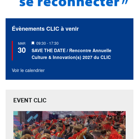
Évènements CLIC à venir
Mis
09:30
-
17:30
MAR
30
en
SAVE THE DATE / Rencontre Annuelle
avant
Culture & Innovation(s) 2027 du CLIC
Voir le calendrier
EVENT CLIC