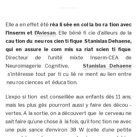
Elle a en effet été
réa ­li ­sée en col ­la ­bo ­ra ­tion avec
l’Inserm et l’
Aviesan
. Elle béné ­fi ­cie d’ailleurs de la
cau ­tion du neu ­ros ­cien ­ti ­fique Stanislas Dehaene,
qui en assure le com ­mis ­sa ­riat scien ­ti ­fique
.
Directeur de l’unité mixte Inserm-CEA de
Neuroimagerie Cognitive,
Stanislas Dehaene
s’intéresse tout par ­ti ­cu ­liè ­re ­ment au lien entre
neu ­ros ­ciences et éduca ­tion.
L’expo ­si ­tion est conseillée aux enfants dès 11 ans,
mais les plus gés pourront aussi y faire des décou ­
vertes. A la sortie, on a découvert que le cerveau ne
sait faire qu’une chose à la fois, qu’il fonc ­tion ­ne avec
une puis ­sance d’environ 38 W (celle d’une petite