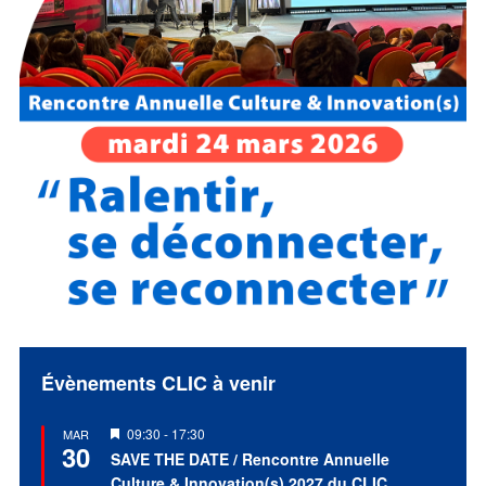
Évènements CLIC à venir
Mis
09:30
-
17:30
MAR
30
en
SAVE THE DATE / Rencontre Annuelle
avant
Culture & Innovation(s) 2027 du CLIC