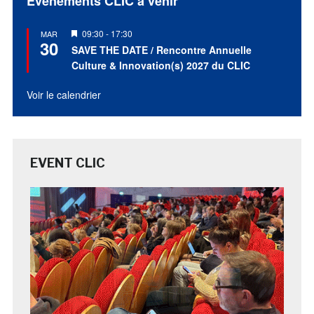
Évènements CLIC à venir
Mis
09:30
-
17:30
MAR
30
en
SAVE THE DATE / Rencontre Annuelle
avant
Culture & Innovation(s) 2027 du CLIC
Voir le calendrier
EVENT CLIC