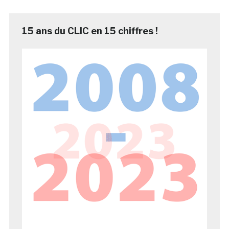
15 ans du CLIC en 15 chiffres !