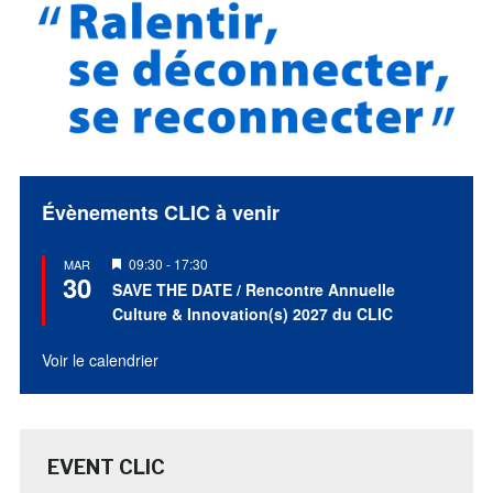
Évènements CLIC à venir
Mis
09:30
-
17:30
MAR
30
en
SAVE THE DATE / Rencontre Annuelle
avant
Culture & Innovation(s) 2027 du CLIC
Voir le calendrier
EVENT CLIC