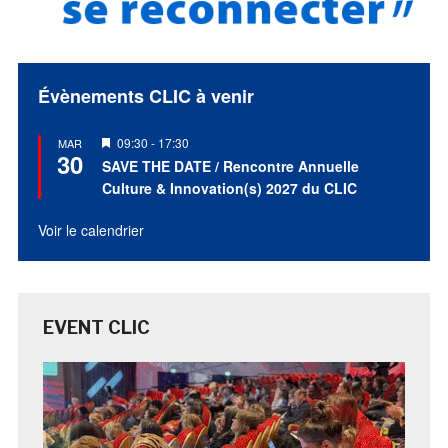
Évènements CLIC à venir
Mis
09:30
-
17:30
MAR
30
en
SAVE THE DATE / Rencontre Annuelle
avant
Culture & Innovation(s) 2027 du CLIC
Voir le calendrier
EVENT CLIC