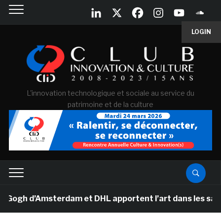
LOGIN
L'innovation technologique et sociale au service du
patrimoine et de la culture
h d’Amsterdam et DHL apportent l’art dans les salles d