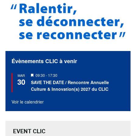
Évènements CLIC à venir
Mis
09:30
-
17:30
MAR
30
en
SAVE THE DATE / Rencontre Annuelle
avant
Culture & Innovation(s) 2027 du CLIC
Voir le calendrier
EVENT CLIC