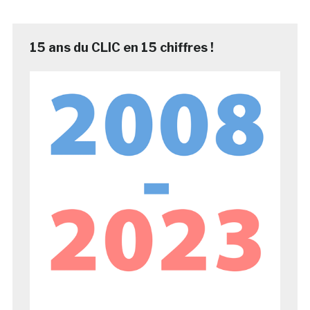
15 ans du CLIC en 15 chiffres !