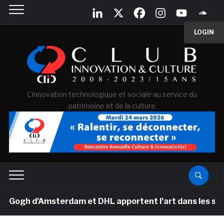
LOGIN
L'innovation technologique et sociale au service du
patrimoine et de la culture
h d’Amsterdam et DHL apportent l’art dans les salles d