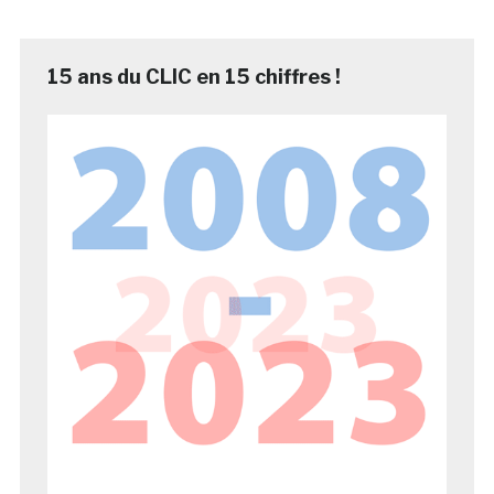
15 ans du CLIC en 15 chiffres !