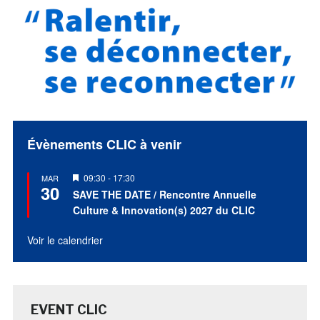
Évènements CLIC à venir
Mis
09:30
-
17:30
MAR
30
en
SAVE THE DATE / Rencontre Annuelle
avant
Culture & Innovation(s) 2027 du CLIC
Voir le calendrier
EVENT CLIC