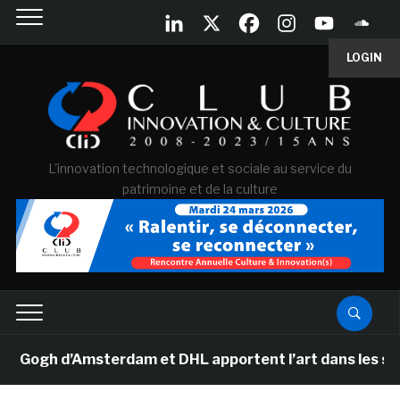
LOGIN
L'innovation technologique et sociale au service du
patrimoine et de la culture
gh d’Amsterdam et DHL apportent l’art dans les salles d