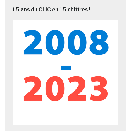
15 ans du CLIC en 15 chiffres !