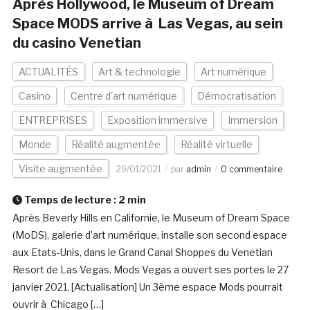
Après Hollywood, le Museum of Dream
Space MODS arrive à Las Vegas, au sein
du casino Venetian
ACTUALITÉS
Art & technologie
Art numérique
Casino
Centre d'art numérique
Démocratisation
ENTREPRISES
Exposition immersive
Immersion
Monde
Réalité augmentée
Réalité virtuelle
Visite augmentée
29/01/2021
par
admin
0 commentaire
Temps de lecture :
2
min
Après Beverly Hills en Californie, le Museum of Dream Space
(MoDS), galerie d’art numérique, installe son second espace
aux Etats-Unis, dans le Grand Canal Shoppes du Venetian
Resort de Las Vegas. Mods Vegas a ouvert ses portes le 27
janvier 2021. [Actualisation] Un 3ème espace Mods pourrait
ouvrir à Chicago […]