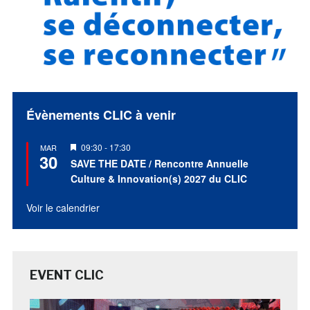
Évènements CLIC à venir
Mis
09:30
-
17:30
MAR
30
en
SAVE THE DATE / Rencontre Annuelle
avant
Culture & Innovation(s) 2027 du CLIC
Voir le calendrier
EVENT CLIC