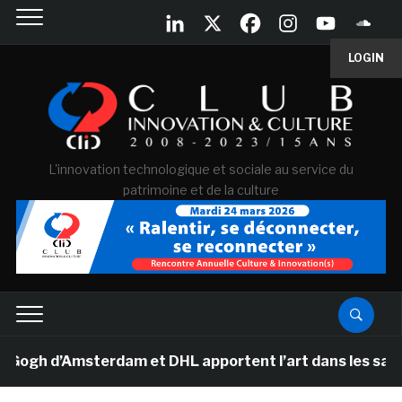
LOGIN
L'innovation technologique et sociale au service du
patrimoine et de la culture
h d’Amsterdam et DHL apportent l’art dans les salles de