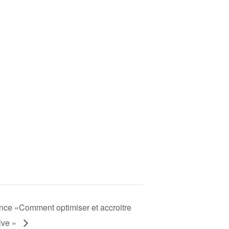
ance «Comment optimiser et accroitre
live »