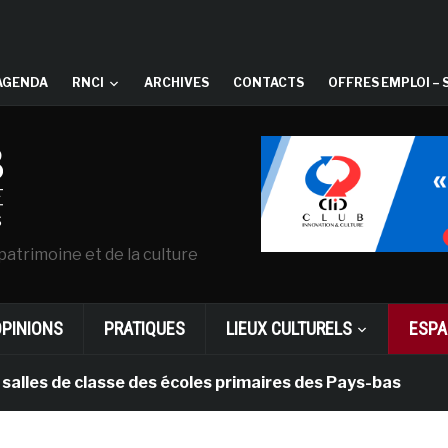
AGENDA
RNCI
ARCHIVES
CONTACTS
OFFRES EMPLOI – 
patrimoine et de la culture
OPINIONS
PRATIQUES
LIEUX CULTURELS
ESPA
de classe des écoles primaires des Pays-bas
il y a 1