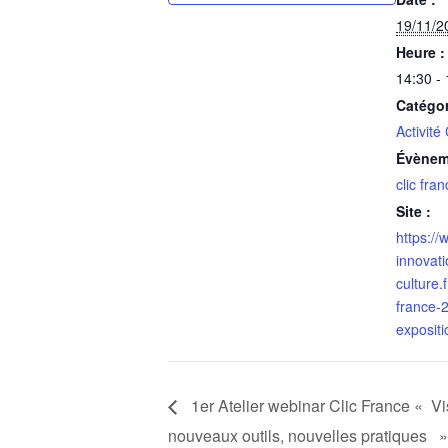
19/11/2
Heure :
14:30 -
Catégo
Activité
Évènem
clic fra
Site :
https://
innovati
culture.
france-2
expositi
1er Atelier webinar Clic France « Vi
nouveaux outils, nouvelles pratiques »