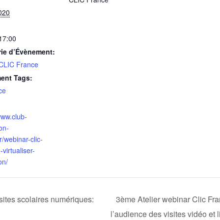
020
 17:00
rie d’Évènement:
 CLIC France
ent Tags:
nce
www.club-
on-
fr/webinar-clic-
-virtualiser-
on/
sites scolaires numériques:
3ème Atelier webinar Clic Fr
l’audience des visites vidéo et 