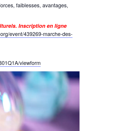
forces, faiblesses, avantages,
urels. Inscription en ligne
le.org/event/439269-marche-des-
B01Q1A/viewform