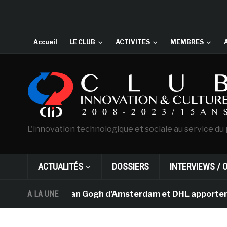
Accueil
LE CLUB
ACTIVITES
MEMBRES
L'innovation technologique et sociale au service du 
ACTUALITÉS
DOSSIERS
INTERVIEWS / 
e musée Van Gogh d’Amsterdam et DHL apportent l’art dan
A LA UNE