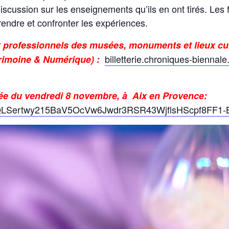
scussion sur les enseignements qu’ils en ont tirés. Les 
endre et confronter les expériences.
x professionnels des musées, monuments et lieux cult
billetterie.chroniques-bienna
trimoine & Numérique) :
rnée du vendredi 8 novembre, à Aix en Provence:
IpQLSertwy215BaV5OcVw6Jwdr3RSR43WjflsHScpf8FF1-