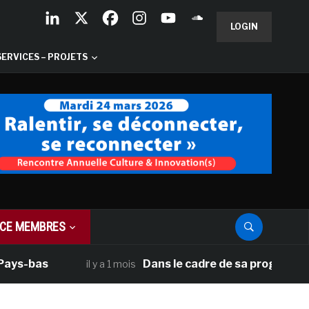
LOGIN
SERVICES – PROJETS
CE MEMBRES
as
Dans le cadre de sa programmation amé
il y a 1 mois