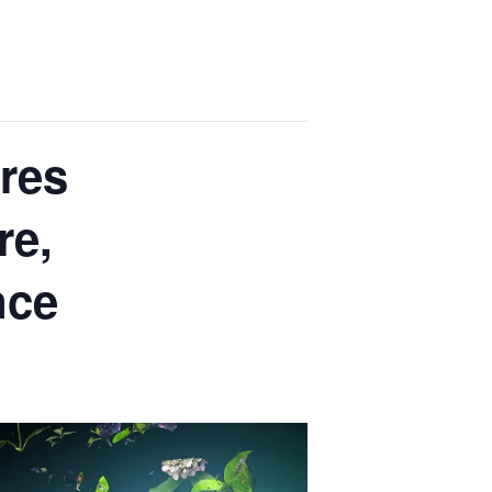
ires
re,
nce