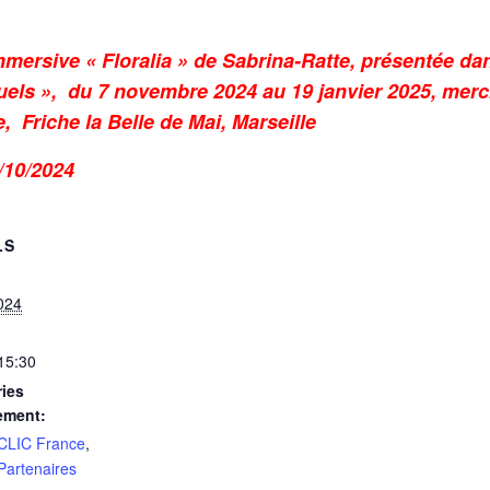
mersive « Floralia » de Sabrina-Ratte, présentée dan
uels »,
du 7 novembre 2024 au 19 janvier 2025, mercr
, Friche la Belle de Mai, Marseille
/10/2024
LS
024
 15:30
ies
ement:
 CLIC France
,
 Partenaires