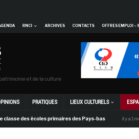
AGENDA
RNCI
ARCHIVES
CONTACTS
OFFRES EMPLOI – 
patrimoine et de la culture
OPINIONS
PRATIQUES
LIEUX CULTURELS
ESPA
se des écoles primaires des Pays-bas
Da
il y a 1 mois