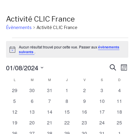
Activité CLIC France
Évènements
Activité CLIC France
Évènements
Aucun résultat trouvé pour cette vue. Passer aux
évènements
Notice
suivants
.
Reche
Na
01/08/2024
Recherch
Mois
de
et
Sélectionnez
Calendrier
L
LUNDI
M
MARDI
M
MERCREDI
J
JEUDI
V
VENDREDI
S
SAMEDI
D
DIMANC
vu
une
naviga
Év
de
0
0
0
0
0
0
0
29
30
31
1
2
3
4
date.
de
évènements
évènements
évènements
évènements
évènements
évènements
évènem
Évènements
0
0
0
0
0
0
0
5
6
7
8
9
10
11
vues
évènements
évènements
évènements
évènements
évènements
évènements
évènem
0
0
0
0
0
0
0
12
13
14
15
16
17
18
Évène
évènements
évènements
évènements
évènements
évènements
évènements
évènem
0
0
0
0
0
0
0
19
20
21
22
23
24
25
évènements
évènements
évènements
évènements
évènements
évènements
évènem
0
0
0
0
0
0
0
26
27
28
29
30
31
1