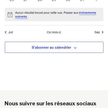
évènements
évènements
évènements
évènements
évènements
évènements
évènem
Aucun résultat trouvé pour cette vue. Passer aux
évènements
Notice
suivants
.
Juil
Ce mois-ci
Sep
S’abonner au calendrier
Nous suivre sur les réseaux sociaux