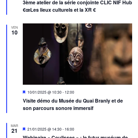
3ème atelier de la série conjointe CLIC NIF Hub
avant
€œLes lieux culturels et la XR €
VEN
10
Mis
10/01/2025 @ 10:30
-
12:00
en
Visite démo du Musée du Quai Branly et de
avant
son parcours sonore immersif
MAR
Mis
21/01/2025 @ 14:30
-
16:00
21
en
Webinaire « Coulisses » : le futur muséum de