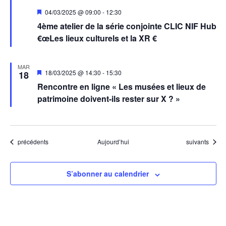
Mis
04/03/2025 @ 09:00
-
12:30
en
4ème atelier de la série conjointe CLIC NIF Hub
avant
€œLes lieux culturels et la XR €
MAR
Mis
18/03/2025 @ 14:30
-
15:30
18
en
Rencontre en ligne « Les musées et lieux de
avant
patrimoine doivent-ils rester sur X ? »
Évènements
Évènements
précédents
Aujourd’hui
suivants
S’abonner au calendrier