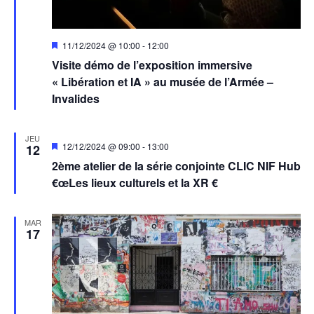
Mis
11/12/2024 @ 10:00
-
12:00
en
Visite démo de l’exposition immersive
avant
« Libération et IA » au musée de l’Armée –
Invalides
JEU
Mis
12/12/2024 @ 09:00
-
13:00
12
en
2ème atelier de la série conjointe CLIC NIF Hub
avant
€œLes lieux culturels et la XR €
MAR
17