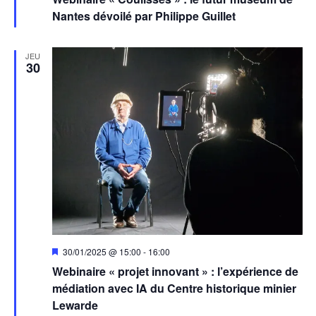
avant
Nantes dévoilé par Philippe Guillet
JEU
30
Mis
30/01/2025 @ 15:00
-
16:00
en
Webinaire « projet innovant » : l’expérience de
avant
médiation avec IA du Centre historique minier
Lewarde