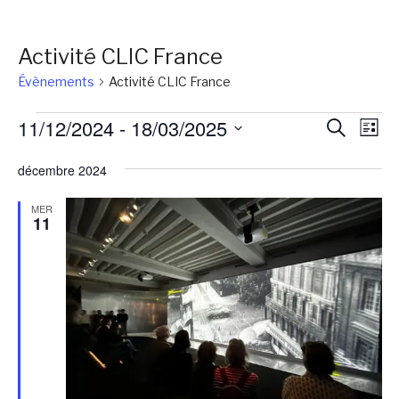
Activité CLIC France
Évènements
Activité CLIC France
Évènements
Reche
Na
11/12/2024
 - 
18/03/2025
Recherch
Liste
de
et
Sélectionnez
vu
décembre 2024
une
naviga
Év
date.
de
MER
11
vues
Évène