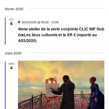
février 2025
JEU
Mis
06/02/2025 @ 09:30
-
13:00
6
en
4ème atelier de la série conjointe CLIC NIF Hub
avant
€œLes lieux culturels et la XR € (reporté au
4/03/2025)
mars 2025
MAR
4