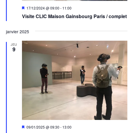
Mis
17/12/2024 @ 09:00
-
11:00
en
Visite CLIC Maison Gainsbourg Paris / complet
avant
janvier 2025
JEU
9
Mis
09/01/2025 @ 09:30
-
13:00
en