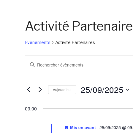
Activité Partenair
Évènements
Activité Partenaires
Évènements
Recherche
Saisir
for
et
mot-
25/09/2025
navigation
clé.
25/09/2025
de
Rechercher
Aujourd’hui
Évènements
vues
Sélectionnez
par
Évènements
une
09:00
mot-
date.
clé.
Mis en avant
25/09/2025 @ 09