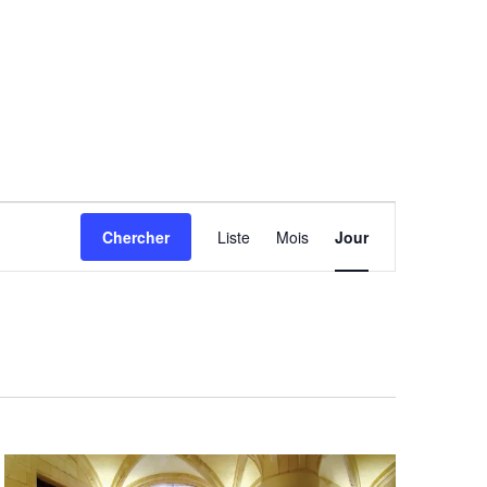
Navigation
Chercher
Liste
Mois
Jour
de
vues
Évènement