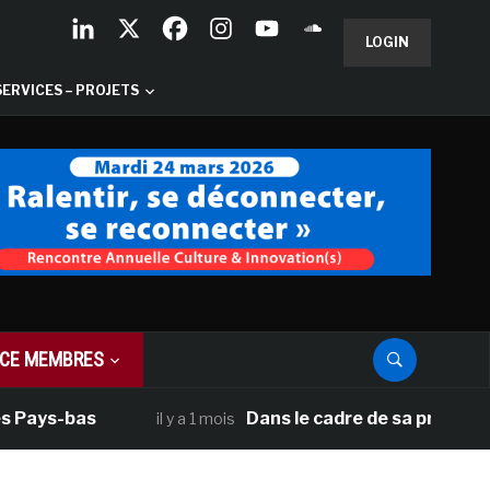
LOGIN
SERVICES – PROJETS
CE MEMBRES
ays-bas
Dans le cadre de sa programmatio
il y a 1 mois