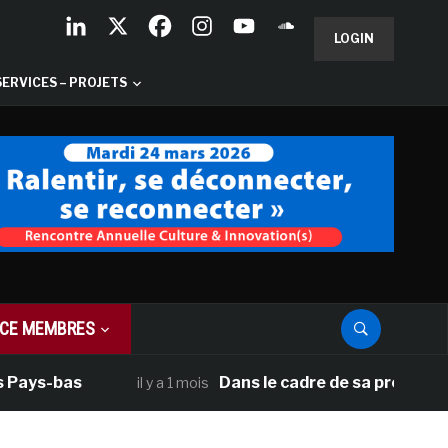
LOGIN
SERVICES – PROJETS
CE MEMBRES
Pays-bas
Dans le cadre de sa programmati
il y a 1 mois