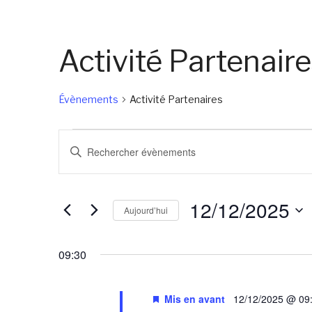
Activité Partenair
Évènements
Activité Partenaires
Évènements
Recherche
Saisir
for
et
mot-
12/12/2025
navigation
clé.
12/12/2025
de
Rechercher
Aujourd’hui
Évènements
vues
Sélectionnez
par
Évènements
une
09:30
mot-
date.
clé.
Mis en avant
12/12/2025 @ 09