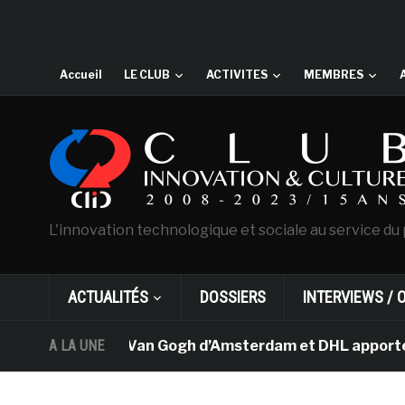
Accueil
LE CLUB
ACTIVITES
MEMBRES
L'innovation technologique et sociale au service du 
ACTUALITÉS
DOSSIERS
INTERVIEWS / 
Le musée Van Gogh d’Amsterdam et DHL apportent l’
A LA UNE