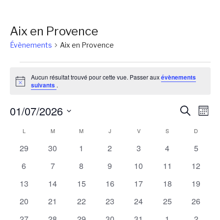
Aix en Provence
Évènements
Aix en Provence
Évènements
Aucun résultat trouvé pour cette vue. Passer aux
évènements
Notice
suivants
.
Reche
Na
01/07/2026
Recherch
Mois
de
et
Sélectionnez
Calendrier
L
LUNDI
M
MARDI
M
MERCREDI
J
JEUDI
V
VENDREDI
S
SAMEDI
D
DIMANC
vu
une
naviga
Év
de
0
0
0
0
0
0
0
29
30
1
2
3
4
5
date.
de
évènements
évènements
évènements
évènements
évènements
évènements
évènem
Évènements
0
0
0
0
0
0
0
6
7
8
9
10
11
12
vues
évènements
évènements
évènements
évènements
évènements
évènements
évènem
0
0
0
0
0
0
0
13
14
15
16
17
18
19
Évène
évènements
évènements
évènements
évènements
évènements
évènements
évènem
0
0
0
0
0
0
0
20
21
22
23
24
25
26
évènements
évènements
évènements
évènements
évènements
évènements
évènem
0
0
0
0
0
0
0
27
28
29
30
31
1
2