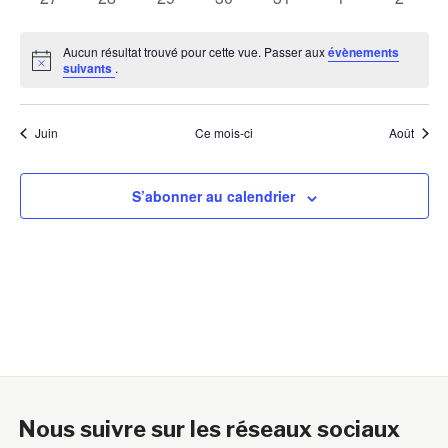
évènements
évènements
évènements
évènements
évènements
évènements
évènem
Aucun résultat trouvé pour cette vue. Passer aux
évènements
Notice
suivants
.
Juin
Ce mois-ci
Août
S’abonner au calendrier
Nous suivre sur les réseaux sociaux