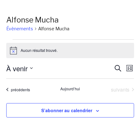
Alfonse Mucha
Évènements
Alfonse Mucha
Évènements
Aucun résultat trouvé.
Notice
Reche
Na
À venir
Recherch
Liste
de
et
Sélectionnez
vu
une
naviga
Évènements
Aujourd’hui
suivants
Évènements
précédents
Év
date.
de
vues
S’abonner au calendrier
Évène