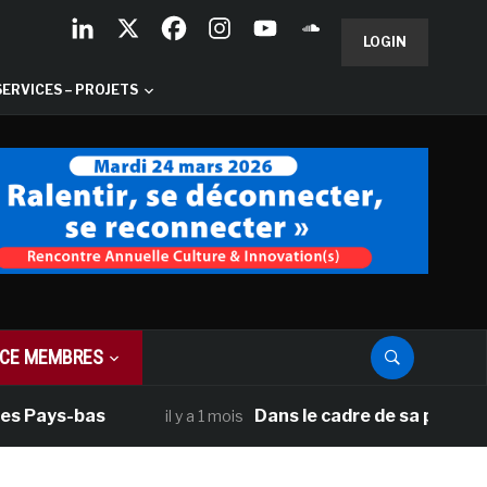
LOGIN
SERVICES – PROJETS
CE MEMBRES
s Pays-bas
Dans le cadre de sa programm
il y a 1 mois