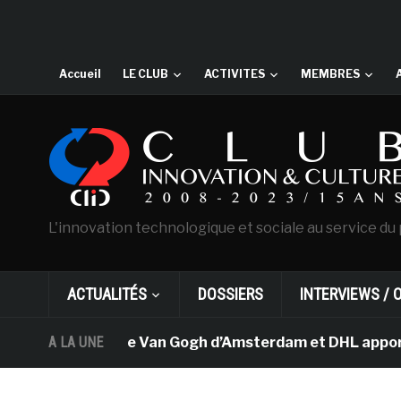
Accueil
LE CLUB
ACTIVITES
MEMBRES
L'innovation technologique et sociale au service du 
ACTUALITÉS
DOSSIERS
INTERVIEWS / 
A LA UNE
Le musée Van Gogh d’Amsterdam et DHL apportent 