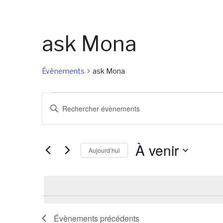
ask Mona
Évènements
ask Mona
Évènements
Recherche
Saisir
et
mot-
navigation
clé.
À venir
de
Rechercher
Aujourd’hui
Évènements
vues
Sélectionnez
par
Évènements
une
mot-
date.
clé.
Évènements
précédents