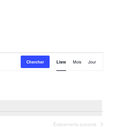
Navigation
Chercher
Liste
Mois
Jour
de
vues
Évènement
Évènements
suivants