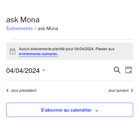
ask Mona
Évènements
ask Mona
Évènements
Aucun évènements planifié pour 04/04/2024. Passer aux
for
Notice
évènements suivants
.
04/04/2024
Reche
Na
04/04/2024
Recherch
Jour
de
et
Sélectionnez
vu
une
naviga
Jour précédent
Jour suivant
Év
date.
de
vues
S’abonner au calendrier
Évène