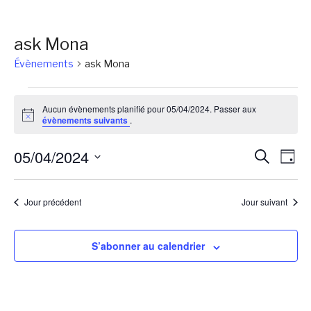
ask Mona
Évènements
ask Mona
Évènements
Aucun évènements planifié pour 05/04/2024. Passer aux
for
Notice
évènements suivants
.
05/04/2024
Reche
Na
05/04/2024
Recherch
Jour
de
et
Sélectionnez
vu
une
naviga
Jour précédent
Jour suivant
Év
date.
de
vues
S’abonner au calendrier
Évène