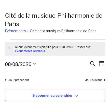
Cité de la musique-Philharmonie de
Paris
Évènements
Cité de la musique-Philharmonie de Paris
Évènements
Aucun évènements planifié pour 08/08/2026. Passer aux
for
Notice
évènements suivants
.
08/08/2026
Reche
Na
08/08/2026
Recherch
Jour
de
et
Sélectionnez
vu
une
naviga
Jour précédent
Jour suivant
Év
date.
de
vues
S’abonner au calendrier
Évène