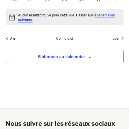
évènements
évènements
évènements
évènements
évènements
évènements
évènem
Aucun résultat trouvé pour cette vue. Passer aux
évènements
Notice
suivants
.
Avr
Ce mois-ci
Juin
S’abonner au calendrier
Nous suivre sur les réseaux sociaux