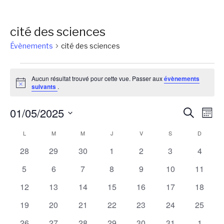
cité des sciences
Évènements
cité des sciences
Évènements
Aucun résultat trouvé pour cette vue. Passer aux
évènements
Notice
suivants
.
Reche
Na
01/05/2025
Recherch
Mois
de
et
Sélectionnez
Calendrier
L
LUNDI
M
MARDI
M
MERCREDI
J
JEUDI
V
VENDREDI
S
SAMEDI
D
DIMANC
vu
une
naviga
Év
de
0
0
0
0
0
0
0
28
29
30
1
2
3
4
date.
de
évènements
évènements
évènements
évènements
évènements
évènements
évènem
Évènements
0
0
0
0
0
0
0
5
6
7
8
9
10
11
vues
évènements
évènements
évènements
évènements
évènements
évènements
évènem
0
0
0
0
0
0
0
12
13
14
15
16
17
18
Évène
évènements
évènements
évènements
évènements
évènements
évènements
évènem
0
0
0
0
0
0
0
19
20
21
22
23
24
25
évènements
évènements
évènements
évènements
évènements
évènements
évènem
0
0
0
0
0
0
0
26
27
28
29
30
31
1