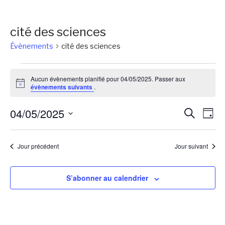
cité des sciences
Évènements
cité des sciences
Évènements
Aucun évènements planifié pour 04/05/2025. Passer aux
for
Notice
évènements suivants
.
04/05/2025
Reche
Na
04/05/2025
Recherch
Jour
de
et
Sélectionnez
vu
une
naviga
Jour précédent
Jour suivant
Év
date.
de
vues
S’abonner au calendrier
Évène