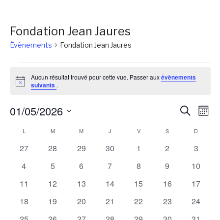
Fondation Jean Jaures
Évènements
Fondation Jean Jaures
Évènements
Aucun résultat trouvé pour cette vue. Passer aux
évènements
Notice
suivants
.
Reche
Na
01/05/2026
Recherch
Mois
de
et
Sélectionnez
Calendrier
L
LUNDI
M
MARDI
M
MERCREDI
J
JEUDI
V
VENDREDI
S
SAMEDI
D
DIMANC
vu
une
naviga
Év
de
0
0
0
0
0
0
0
27
28
29
30
1
2
3
date.
de
évènements
évènements
évènements
évènements
évènements
évènements
évènem
Évènements
0
0
0
0
0
0
0
4
5
6
7
8
9
10
vues
évènements
évènements
évènements
évènements
évènements
évènements
évènem
0
0
0
0
0
0
0
11
12
13
14
15
16
17
Évène
évènements
évènements
évènements
évènements
évènements
évènements
évènem
0
0
0
0
0
0
0
18
19
20
21
22
23
24
évènements
évènements
évènements
évènements
évènements
évènements
évènem
0
0
0
0
0
0
0
25
26
27
28
29
30
31