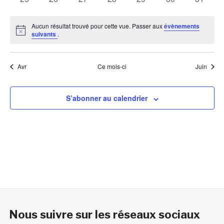
évènements
évènements
évènements
évènements
évènements
évènements
évènem
Aucun résultat trouvé pour cette vue. Passer aux
évènements
Notice
suivants
.
Avr
Ce mois-ci
Juin
S’abonner au calendrier
Nous suivre sur les réseaux sociaux