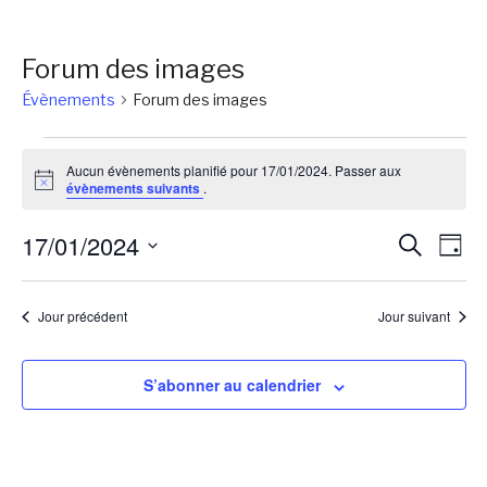
Forum des images
Évènements
Forum des images
Évènements
Aucun évènements planifié pour 17/01/2024. Passer aux
for
Notice
évènements suivants
.
17/01/2024
Reche
Na
17/01/2024
Recherch
Jour
de
et
Sélectionnez
vu
une
naviga
Jour précédent
Jour suivant
Év
date.
de
vues
S’abonner au calendrier
Évène