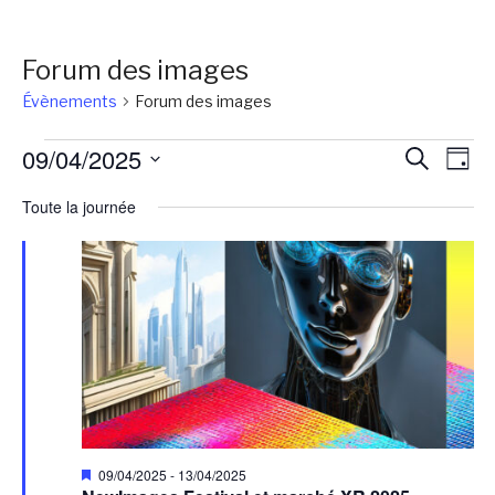
Forum des images
Évènements
Forum des images
Évènements
Reche
Na
09/04/2025
Recherch
Jour
de
for
et
Sélectionnez
Toute la journée
vu
une
09/04/2025
naviga
Év
date.
de
vues
Évène
Mis
09/04/2025
-
13/04/2025
en