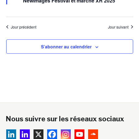
NewImages Festival et marché XR 2025
avant
Jour précédent
Jour suivant
S’abonner au calendrier
Nous suivre sur les réseaux sociaux