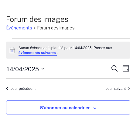
Forum des images
Évènements
Forum des images
Évènements
Aucun évènements planifié pour 14/04/2025. Passer aux
for
Notice
évènements suivants
.
14/04/2025
Reche
Na
14/04/2025
Recherch
Jour
de
et
Sélectionnez
vu
une
naviga
Jour précédent
Jour suivant
Év
date.
de
vues
S’abonner au calendrier
Évène