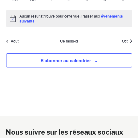
évènements
évènements
évènements
évènements
évènements
évènements
évènem
Aucun résultat trouvé pour cette vue. Passer aux
évènements
Notice
suivants
.
Août
Ce mois-ci
Oct
S’abonner au calendrier
Nous suivre sur les réseaux sociaux