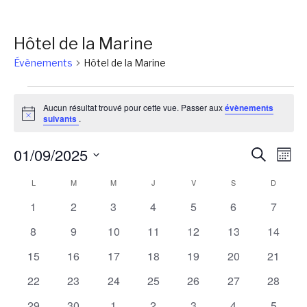
Hôtel de la Marine
Évènements
Hôtel de la Marine
Évènements
Aucun résultat trouvé pour cette vue. Passer aux
évènements
Notice
suivants
.
Reche
Na
01/09/2025
Recherch
Mois
de
et
Sélectionnez
Calendrier
L
LUNDI
M
MARDI
M
MERCREDI
J
JEUDI
V
VENDREDI
S
SAMEDI
D
DIMANC
vu
une
naviga
Év
de
0
0
0
0
0
0
0
1
2
3
4
5
6
7
date.
de
évènements
évènements
évènements
évènements
évènements
évènements
évènem
Évènements
0
0
0
0
0
0
0
8
9
10
11
12
13
14
vues
évènements
évènements
évènements
évènements
évènements
évènements
évènem
0
0
0
0
0
0
0
15
16
17
18
19
20
21
Évène
évènements
évènements
évènements
évènements
évènements
évènements
évènem
0
0
0
0
0
0
0
22
23
24
25
26
27
28
évènements
évènements
évènements
évènements
évènements
évènements
évènem
0
0
0
0
0
0
0
29
30
1
2
3
4
5