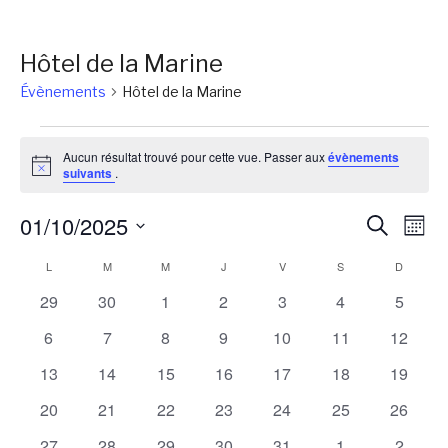
Hôtel de la Marine
Évènements
Hôtel de la Marine
Évènements
Aucun résultat trouvé pour cette vue. Passer aux
évènements
Notice
suivants
.
Reche
Na
01/10/2025
Recherch
Mois
de
et
Sélectionnez
Calendrier
L
LUNDI
M
MARDI
M
MERCREDI
J
JEUDI
V
VENDREDI
S
SAMEDI
D
DIMANC
vu
une
naviga
Év
de
0
0
0
0
0
0
0
29
30
1
2
3
4
5
date.
de
évènements
évènements
évènements
évènements
évènements
évènements
évènem
Évènements
0
0
0
0
0
0
0
6
7
8
9
10
11
12
vues
évènements
évènements
évènements
évènements
évènements
évènements
évènem
0
0
0
0
0
0
0
13
14
15
16
17
18
19
Évène
évènements
évènements
évènements
évènements
évènements
évènements
évènem
0
0
0
0
0
0
0
20
21
22
23
24
25
26
évènements
évènements
évènements
évènements
évènements
évènements
évènem
0
0
0
0
0
0
0
27
28
29
30
31
1
2