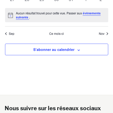
évènements
évènements
évènements
évènements
évènements
évènements
évènem
Aucun résultat trouvé pour cette vue. Passer aux
évènements
Notice
suivants
.
Sep
Ce mois-ci
Nov
S’abonner au calendrier
Nous suivre sur les réseaux sociaux