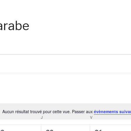
arabe
Aucun résultat trouvé pour cette vue. Passer aux
évènements suiva
Notice
RCREDI
J
JEUDI
V
VENDREDI