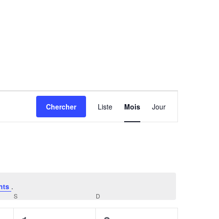
Navigation
Chercher
Liste
Mois
Jour
de
vues
Évènement
nts
.
S
SAMEDI
D
DIMANCHE