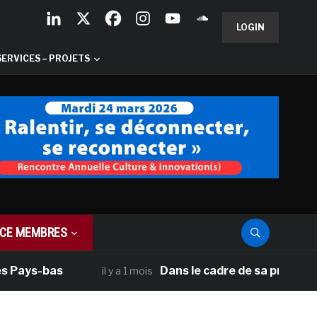
LOGIN
SERVICES – PROJETS
CE MEMBRES
Pays-bas
Dans le cadre de sa programmat
il y a 1 mois