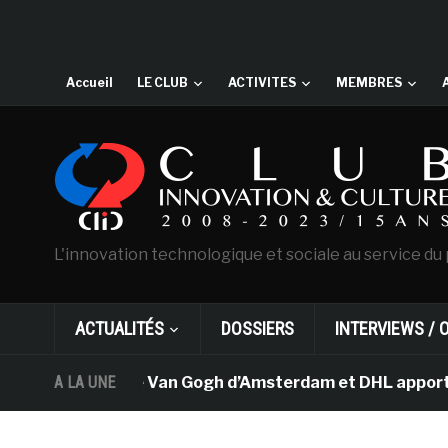
Accueil
LE CLUB
ACTIVITES
MEMBRES
L'innovation technologique et sociale au service du 
ACTUALITÉS
DOSSIERS
INTERVIEWS / 
Le musée Van Gogh d’Amsterdam et DHL apportent l’
A LA UNE