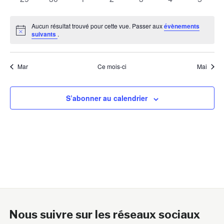
évènements
évènements
évènements
évènements
évènements
évènements
évènem
Aucun résultat trouvé pour cette vue. Passer aux
évènements
Notice
suivants
.
Mar
Ce mois-ci
Mai
S’abonner au calendrier
Nous suivre sur les réseaux sociaux