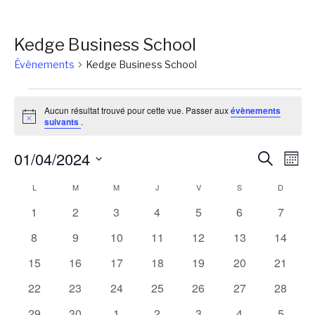
Kedge Business School
Évènements
Kedge Business School
Évènements
Aucun résultat trouvé pour cette vue. Passer aux
évènements
Notice
suivants
.
Reche
Na
01/04/2024
Recherch
Mois
de
et
Sélectionnez
Calendrier
L
LUNDI
M
MARDI
M
MERCREDI
J
JEUDI
V
VENDREDI
S
SAMEDI
D
DIMANC
vu
une
naviga
Év
de
0
0
0
0
0
0
0
1
2
3
4
5
6
7
date.
de
évènements
évènements
évènements
évènements
évènements
évènements
évènem
Évènements
0
0
0
0
0
0
0
8
9
10
11
12
13
14
vues
évènements
évènements
évènements
évènements
évènements
évènements
évènem
0
0
0
0
0
0
0
15
16
17
18
19
20
21
Évène
évènements
évènements
évènements
évènements
évènements
évènements
évènem
0
0
0
0
0
0
0
22
23
24
25
26
27
28
évènements
évènements
évènements
évènements
évènements
évènements
évènem
0
0
0
0
0
0
0
29
30
1
2
3
4
5